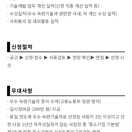
- 기술개발 업무 개선 실적(신청 직종 개선 실적 등)
- 수상실적(우수 숙련기술과 관련한 사내, 외 개인 수상 실적)
- 사회봉사 및 대외활동 실적
신청절차
- 공고 ▶ 신청·접수
▶
서류검토
▶
현장 확인
▶
면접
▶
선정·시
상
우대사항
- 우수 숙련기술자 증서 수여(고용노동부 장관 명의)
- 일시장려금 (200만 원) 지급
- 동일 연도에 우수 숙련기술자로 선정된 사람이 2인 이상이고 선
정 다음 1년간 자격상실자가 없는 사업장 중 '중소기업 기본법'
제2조에 따른 중소기업은 3년간 정기근로감독 면제