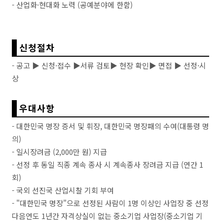
- 산업화·현대화 노력 (공예분야에 한함)
신청절차
- 공고 ▶ 신청·접수
▶
서류 검토
▶
현장 확인
▶
면접
▶
선정·시
상
우대사항
- 대한민국 명장 증서 및 휘장, 대한민국 명장패의 수여(대통령 명
의)
- 일시장려금 (2,000만 원) 지급
- 선정 후 동일 직종 계속 종사 시 계속종사 장려금 지급 (연간 1
회)
- 국외 선진국 산업시찰 기회 부여
- "대한민국 명장"으로 선정된 사람이 1명 이상인 사업장 중 선정
다음연도 1년간 자격상실이 없는 중소기업 사업장(중소기업 기