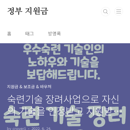
본문 바로가기
정부 지원금
홈
태그
방명록
지원금 & 보조금 & 바우처
숙련기술 장려사업으로 자신
의 기술을 인정받고 지원받으
세요
by crover1
2022. 6. 24.