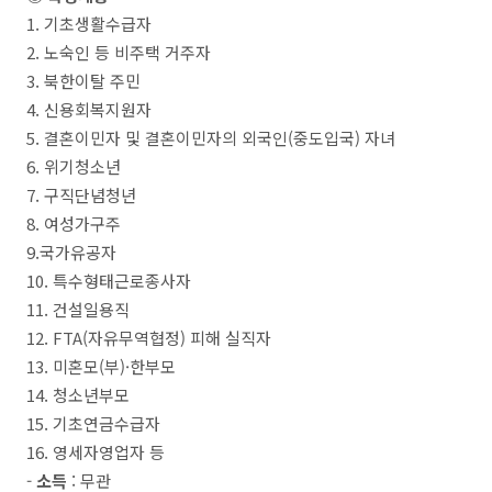
1. 기초생활수급자
2. 노숙인 등 비주택 거주자
3. 북한이탈 주민
4. 신용회복지원자
5. 결혼이민자 및 결혼이민자의 외국인(중도입국) 자녀
6. 위기청소년
7. 구직단념청년
8. 여성가구주
9.국가유공자
10. 특수형태근로종사자
11. 건설일용직
12. FTA(자유무역협정) 피해 실직자
13. 미혼모(부)·한부모
14. 청소년부모
15. 기초연금수급자
16. 영세자영업자 등
-
소득
: 무관