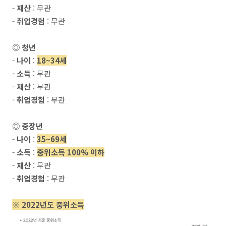
-
재산
: 무관
-
취업경험
: 무관
◎ 청년
-
나이
:
18~34세
-
소득
: 무관
-
재산
: 무관
-
취업경험
: 무관
◎ 중장년
-
나이
:
35~69세
-
소득
:
중위소득 100% 이하
-
재산
: 무관
-
취업경험
: 무관
※ 2022년도 중위소득