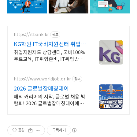
https://itbank.kr
광고
KG학원 IT국비지원센터 취업지
원 및 100%무료교육
취업지원제도 상담센터, 국비100%
무료교육, IT취업준비, IT취업반과
정진행 IT국비지원카드 신청 및 발
급안내, IT취업준비 및 IT교육과정
무료상담
https://www.worldjob.or.kr
광고
2026 글로벌잡매칭데이
해외 커리어의 시작, 글로벌 채용 박
람회! 2026 글로벌잡매칭데이에서
글로벌 기업과 직접 만날 수 있는 기
회를 놓치지 마세요!
공감
구독하기