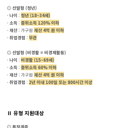
◎ 선발형 (청년)
-
나이
:
청년 (18~34세)
-
소득
:
중위소득 120% 이하
-
재산
: 가구원
재산 4억 원 이하
-
취업경험
:
무관
◎
선발형 (비경활 = 비경제활동)
-
나이
:
비경활 (15~69세)
-
소득
:
중위소득 60% 이하
-
재산
: 가구원
재산 4억 원 이하
-
취업경험
:
2년 이내 100일 또는 800시간 이상
Ⅱ 유형 지원대상
◎ 특정계층