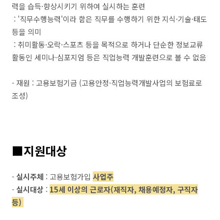
력을 습득·향상시키기 위하여 실시하는 훈련
: '직무수행능력'이라 함은 직무를 수행하기 위한 지식·기술·태도
등을 의미
: 취미활동·오락·스포츠 등을 목적으로 하거나 단순한 정보교류
활동인 세미나·심포지엄 등은 직업능력 개발훈련으로 볼 수 없음
- 재원 : 고용보험기금 (고용안정·직업능력개발사업의 보험료로
조성)
■지원대상
-
실시주체
: 고용보험가입
사업주
-
실시대상
:
15세 이상의 근로자(재직자, 채용예정자, 구직자
등)