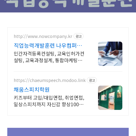
http://www.nowcompany.kr
광고
직업능력개발훈련 나우컴퍼니
교육사업구축을 선도해 나가는
민간자격등록컨설팅, 교육인허가컨
설팅, 교육과정설계, 통합마케팅지
원, 창업연계지원
https://chaeumspeech.modoo.link
광고
채움스피치학원
키즈부터 고입/대입면접, 취업면접,
일상스피치까지 자신감 향상100%
프로그램