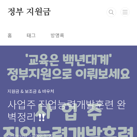
본문 바로가기
정부 지원금
홈
태그
방명록
지원금 & 보조금 & 바우처
사업주 직업능력개발훈련 완
벽정리 ❗❗
by crover1
2022. 5. 20.