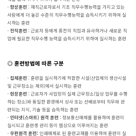
-
향상훈련
: 재직근로자로서 기초 직무수행능력을 가지고 있는
사람에게 더 높은 수준의 직무수행능력을 습득시키기 위하여 실
시하는 훈련
-
전직훈련
: 근로자 등에게 종전의 직업과 유사하거나 새로운 직
업에 필요한 직무수행 능력을 습득시키기 위하여 실시하는 훈련
◎ 훈련방법에 따른 구분
-
집체훈련
: 훈련을 실시하기에 적합한 시설(산업체의 생산시설
및 근무장소는 제외)에서 실시하는 훈련
-
현장훈련
: 근로자가 사업장의 실제 근무장소(일상 업무를 수행
하는 장소)와 동일한 환경에서 상사 또는 선배로부터 직무와 관
련되는 지식, 기술 등을 습득하는 훈련
-
인터넷(스마트) 원격 훈련
: 정보통신매체를 활용하여 훈련이
실시되고 훈련생 관리 등이 웹상으로 이루어지는 훈련
-
우편원격 훈련:
인쇄매체로 된 훈련교재를 이용하여 훈련이 실