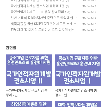
(0)
국가인적자원개발 컨소시엄 총정리 1편
2022.05.24
(0)
국민취업지원제도 Ⅰ,Ⅱ 유형 완벽정리 ❗
2022.05.19
(0)
일반고 특화 직업능력개발 훈련으로 취업에 한발
2022.05.17
빠르게 다가가 보세요.
재직자들을 위한 디지털융합훈련 제도를 소개합
2022.05.14
(2)
니다
정부지원 'K-디지털 트레이닝'으로 디지털·신기
2022.05.14
(0)
술 분야에 취업해보세요
(0)
관련글
국가인적자원개발 컨소시엄 총
국가인적자원개발 컨소시엄 총
정리 2편
정리 1편