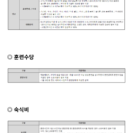
◎ 훈련수당
◎ 숙식비