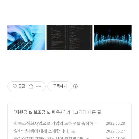
공감
구독하기
'
지원금 & 보조금 & 바우처
' 카테고리의 다른 글
학습조직화사업으로 기업의 노하우를 축적하세
2022.05.28
요
일학습병행에 대해 소개합니다.
2022.05.27
(0)
(0)
국가인적자원개발 컨소시엄 총정리 2편
2022.05.26