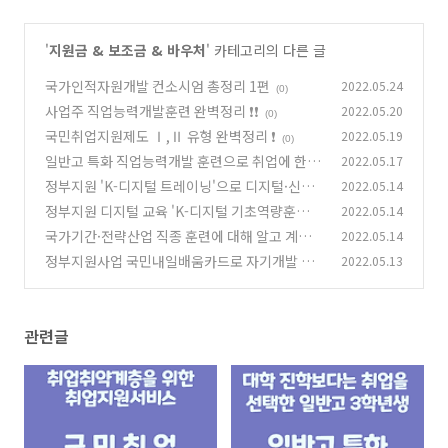
'
지원금 & 보조금 & 바우처
' 카테고리의 다른 글
국가인적자원개발 컨소시엄 총정리 1편
2022.05.24
(0)
사업주 직업능력개발훈련 완벽정리 ❗❗
2022.05.20
(0)
국민취업지원제도 Ⅰ,Ⅱ 유형 완벽정리 ❗
2022.05.19
(0)
일반고 특화 직업능력개발 훈련으로 취업에 한발
2022.05.17
빠르게 다가가 보세요.
정부지원 'K-디지털 트레이닝'으로 디지털·신기
2022.05.14
(2)
술 분야에 취업해보세요
정부지원 디지털 교육 'K-디지털 기초역량훈
2022.05.14
(0)
련'으로 시작하세요
국가기간·전략산업 직종 훈련에 대해 알고 계신
2022.05.14
(0)
가요?
정부지원사업 국민내일배움카드로 자기개발 시
2022.05.13
(0)
작해보세요
(0)
관련글