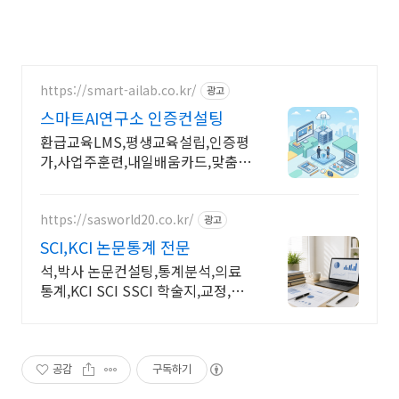
https://smart-ailab.co.kr/
광고
스마트AI연구소 인증컨설팅
환급교육LMS,평생교육설립,인증평
가,사업주훈련,내일배움카드,맞춤형
콘텐츠 제공
https://sasworld20.co.kr/
광고
SCI,KCI 논문통계 전문
석,박사 논문컨설팅,통계분석,의료
통계,KCI SCI SSCI 학술지,교정,빅
데이터
공감
구독하기