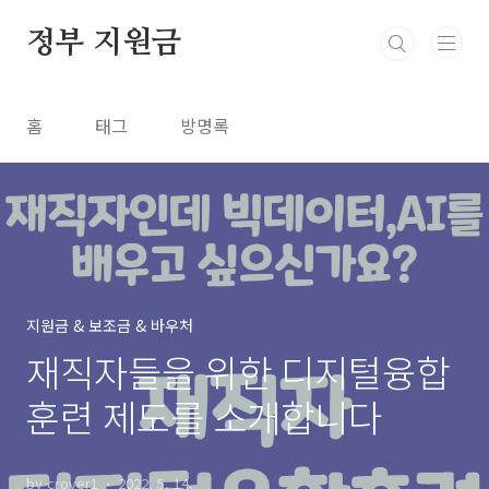
본문 바로가기
정부 지원금
홈
태그
방명록
지원금 & 보조금 & 바우처
재직자들을 위한 디지털융합
훈련 제도를 소개합니다
by crover1
2022. 5. 14.