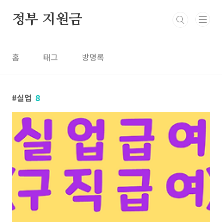
본문 바로가기
정부 지원금
홈
태그
방명록
실업
8