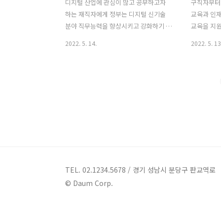
디지털 산업에 관심이 많고 공부하고자
구직자부터
하는 재직자에게 정부는 디지털 신기술
교육과 인
분야 직무능력을 향상시키고 강화하기 위
교육을 지
해 생겨난 제도입니다. 특히 원격훈련으
할 마음과 
2022. 5. 14.
2022. 5. 13
로 진행되니 공간 및 시간상의 제약이 많
리 까다롭
이 해소됨으로써 공부 할 수 있는 여건이
프로그램으
마련되었다고 볼 수 있겠습니다. ■ 개요
해 보시기 
◎ 사업명 - 재직자 디지털 융합 훈련 시
업 안내 구
범사업 ◎ 추진배경 - Post-코로나 시대
들의 다양한
경제·사회 구조 변화에 대응하기 위한 빅
력개발 훈
데이터, 인공지능 등 디지털 뉴딜의 핵심
각 사업별 
기술에 대한 근로자 역량강화 필요. - 시·
통해 확인하
공간의 제약 없이 훈련이 가능한 원격 훈
움카드 - 
련의 강점을 살려 재직자의 디지털 융합
동시장 변
기술 역량 개발 지원 ◎ 추진근거 - 한국
에서 생애에
TEL. 02.1234.5678 / 경기 성남시 분당구 판교역로
판 뉴딜 종합계획 ('20.7월) - 사업주 직업
해 국민 
© Daum Corp.
능력개발훈련 지원규정(고시 제 2020-
할 수 있도
123호) 제7조(훈련과..
부지원사업
발 시작해보