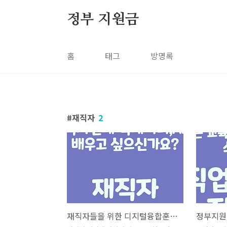
본문 바로가기
정부 지원금
홈
태그
방명록
재직자
2
재직자들을 위한 디지털융합훈련 제도를 소개합니다