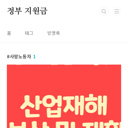
본문 바로가기
정부 지원금
홈
태그
방명록
사망노동자
1