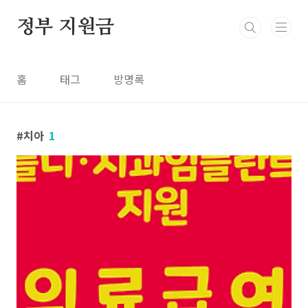
본문 바로가기
정부 지원금
홈
태그
방명록
치아
1