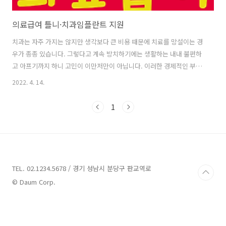
의료급여 틀니·치과임플란트 지원
치과는 자주 가지는 않지만 생각보다 큰 비용 때문에 치료를 망설이는 경
우가 종종 있습니다. 그렇다고 계속 방치하기에는 생활하는 내내 불편하
고 아프기까지 하니 고민이 이만저만이 아닙니다. 이러한 경제적인 부담
을 완화하고, 치아건강 증진 도모를 위해 정부에서는 의료급여 노인 수급
2022. 4. 14.
권자들에게 의료급여 틀니·치과 임플란트를 지원해 주는 제도가 있으니
치료 미루지 마시고 지원받아 치과에 꼭 다녀오시기 바랍니다. ■ 지원대
1
상 ○ 16.7.1부터 만 65세 이상 의료급여 수급자로 7년 이내에 중복 수혜
이력이 없는 자. (보건소·건강보험 틀니 기수혜자라 하더라도 시술 부위
또는 틀니 종류가 동일하지 않을 경우 의료급여 틀니 등록 가능) - 완전
틀니(레진상, 금속상)는 상악(위턱) 또는 하악(아래턱)에 치아가 전혀
없..
TEL. 02.1234.5678 / 경기 성남시 분당구 판교역로
© Daum Corp.