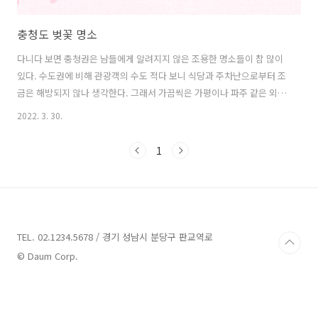
충청도 벚꽃 명소
다니다 보면 충청권은 남들에게 알려지지 않은 조용한 명소들이 참 많이
있다. 수도권에 비해 관광객의 수도 적다 보니 식당과 주차난으로부터 조
금은 해방되지 않나 생각한다. 그래서 가끔씩은 가평이나 파주 같은 외곽
보다 충청도 쪽으로 내려와서 여행을 즐겨보는 것도 하나의 방법인 것 같
2022. 3. 30.
다. 벚꽃 개화시기 대전 (대청댐 벚꽃길) 대전 시민들이 많이 찾는 대청댐
은 댐을 주변으로 데크나 공원 조성이 잘 되어 있다. 데크를 따라 산책도
1
가능하고 자전거도로도 따로 구별되어 있어 자녀들과 연인들이 자전거
타고 다니는 모습을 쉽게 볼 수 있다. 봄이 되면 입구부터 흐드러지게 핀
벚꽃의 매력에 푹 빠져 시간 가는 줄 모른다. 아래 지도는 대청댐까지 가
는 길인데 벚꽃 드라이브 하기 제격인 곳이니 추천한다. 대전 (카이스트)
넓..
TEL. 02.1234.5678 / 경기 성남시 분당구 판교역로
© Daum Corp.