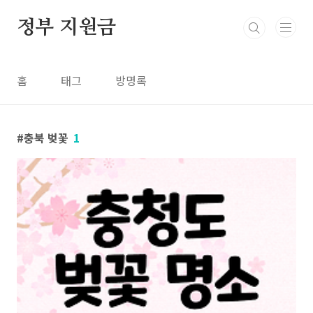
본문 바로가기
정부 지원금
홈
태그
방명록
충북 벚꽃
1