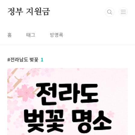
본문 바로가기
정부 지원금
홈
태그
방명록
전라남도 벚꽃
1