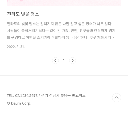
전라도 벚꽃 명소
전라도의 벚꽃 명소는 알려지지 않은 나만 알고 싶은 명소가 너무 많다.
사람들이 북적거리기보다는 같이 간 가족, 연인, 친구들과 한적하게 경치
를 구경하고 여행을 즐기기에 적합하지 않나 생각한다. 벚꽃 개화시기 영
암 (월출산) 영암의 명산인 월출산 앞으로 굽이굽이 약 17Km에 이르는
2022. 3. 31.
기찬묏길은 봄이 되면 산을 벚꽃이 둘러싸고 있는 형국이 된다. 그 뒤로
는 기암들이 솟아 있는 월출산과 들판에 이제 막 새싹이 올라온 파릇한
1
보리밭이 한데 어우러져 한 폭의 그림을 연상케 한다. 구례 (섬진강 벚꽃
길) 우리나라에서 가장 아름다운 길 100선에 뽑힌 이 길은 섬진강을 따라
하동까지 약 100리에 달하는 길에 벚꽃이 심어져 있다. 강변을 따라 자전
거와 자동차 드라이브로 유명한 한국에서 가장 아름다운 꽃길 중 하나
이..
TEL. 02.1234.5678 / 경기 성남시 분당구 판교역로
© Daum Corp.