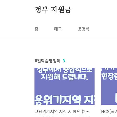
본문 바로가기
정부 지원금
홈
태그
방명록
일학습병행제
3
고용위기지역 지정 시 혜택 (2편 : 사업주편)