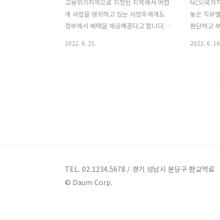
고용위기지역으로 지정된 지역에서 어렵
NCS(국가
게 사업을 영위하고 있는 사업주에게도
놓은 직무별
정부에서 혜택을 제공해준다고 합니다.
판단하고 
고용을 유지하거나 신규로 근로자를 채용
인지 가늠해
2022. 6. 21.
2022. 6. 16
할 경우 외에고 여러 가지 지원책을 제시
생뿐만이 
해주고 있으니 어려운 시국에 하나라도
제도입니다
놓치지 마시고 받아가시길 바랍니다. 사
어떤 역량을
업주는 어떤 도움을 받을 수 있나요? 고용
이런저런 
유지지원금 ◎ 지원 대상 ○ 고용위기 지
는 역량을 
역 소재 사업장에서 고용유지 조치를 실
은 이들에
시한 사업주 ◎ 지원 내용 ○ 고용유지 지
비용을 줄일
원금 지원수준 우대 ○ 고용조정이 불가
확인해보시면
피한 사업주 인정요건 완화 ◎ 신청방법
NCS(국가
및 절차 ○ 고용유지지원금 (고용유지 조
직무능력표준,
치 실시예정일 전날까지) 매월 고용유지
Standar
TEL. 02.1234.5678 / 경기 성남시 분당구 판교역로
조치 계획서 제출(사업주→고용센터) →
하는데 필요
© Daum Corp.
고용유지조치 실시 (사업주) → 매월 지원
국가가 표준
금 신청(사업주→고용센터) → 사실관계
격에 NCS
확인 후 지원금 ..
양..