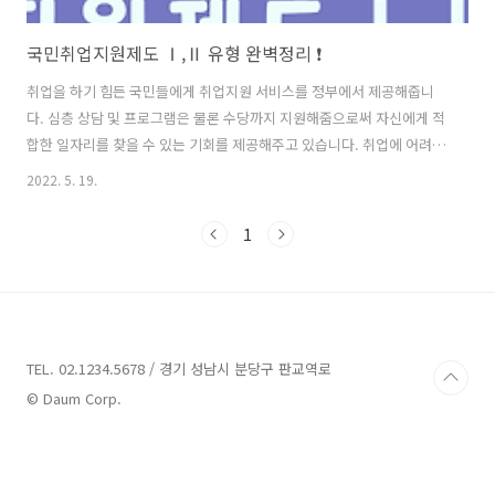
국민취업지원제도 Ⅰ,Ⅱ 유형 완벽정리 ❗
취업을 하기 힘든 국민들에게 취업지원 서비스를 정부에서 제공해줍니
다. 심층 상담 및 프로그램은 물론 수당까지 지원해줌으로써 자신에게 적
합한 일자리를 찾을 수 있는 기회를 제공해주고 있습니다. 취업에 어려움
을 겪고 계셨던 분들은 정부에서 지원해주는 국민 취업지원제도도 같이
2022. 5. 19.
살펴보시기 바랍니다. ■ 정책 소개 국민취업지원제도는 저소득층, 경력
단절여성, 특수형태근로종사자 등 취업취약계층으로 인정되는 분들은
1
누구나 취업지원서비스를 받을 수 있도록 하고, 저소득층에게는 구직활
동을 전제로 소득지원을 강화하여 기존의 고용안전망 사각지대를 없애
고 취업성공패키지의 한계를 보완하는 제도입니다. ■ 지원 대상 근로능
력과 구직의사가 있음에도 불구하고 취업하지 못한 자 중 아래 요건을 충
족한 자 Ⅰ 유형 지원대상 ◎ 요건심사형..
TEL. 02.1234.5678 / 경기 성남시 분당구 판교역로
© Daum Corp.