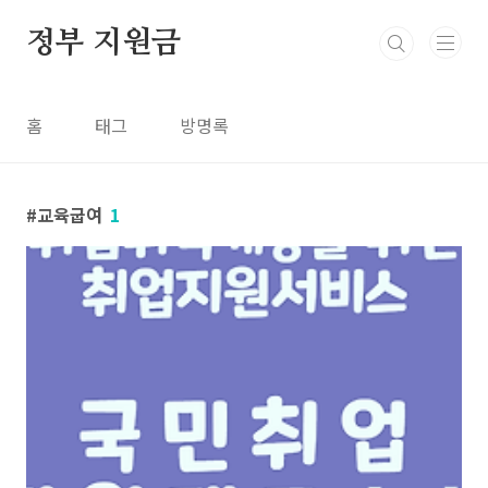
본문 바로가기
정부 지원금
홈
태그
방명록
교육굽여
1