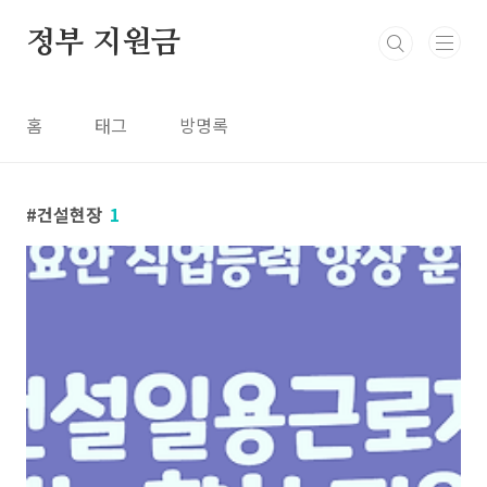
본문 바로가기
정부 지원금
홈
태그
방명록
건설현장
1