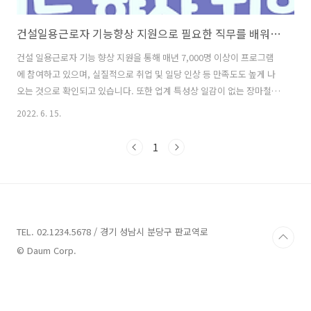
건설일용근로자 기능향상 지원으로 필요한 직무를 배워보세요
건설 일용근로자 기능 향상 지원을 통해 매년 7,000명 이상이 프로그램
에 참여하고 있으며, 실질적으로 취업 및 일당 인상 등 만족도도 높게 나
오는 것으로 확인되고 있습니다. 또한 업계 특성상 일감이 없는 장마철이
나 동절기에 훈련을 실시하니 그동안 배우고 싶었던 기술이나 역량을 이
2022. 6. 15.
번 기회에 배워보시기 바랍니다. 건설일용근로자 기능향상 지원이란? ○
건설업 특성상 일이 없는 장마철, 동절기 등에 건설기능훈련을 실시하여
1
건설노동자의 직업능력 향상 및 생활안정을 지원합니다. 건설일용근로
자 기능향상 지원 대상 ○ 훈련 신청일 기준으로 만 15세 이상에 해당하
는 자 중 아래 어느 하나에 해당되어야 함 - 고용보험(건설업) 상 근로내
역이 신고된 자 - 퇴직공제 근로내역이 있는 자 - 건설현장에서 근무한 경
력이 있는..
TEL. 02.1234.5678 / 경기 성남시 분당구 판교역로
© Daum Corp.