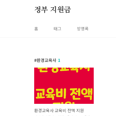
본문 바로가기
정부 지원금
홈
태그
방명록
환경교육사
1
환경교육사 교육비 전액 지원