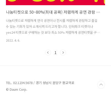
나눔티켓으로 50~80%(최대 공짜) 저렴하게 공연 관람 가능
나눔티켓으로 저렴하게 연극 공연이나 전시를 저렴하게 관람하고 즐길
수 있는 기회가 있어 소개시켜 드리고자 합니다. 인터파크 티켓이나
yes24 티켓으로 구매하는 것 보다 최소 50% 저렴하게 공연티켓을 구매
할 수 있는 기회가 생긴 것이죠. 정부에서도 코로나19로 침체되어있던
2022. 4. 6.
문화공연을 활성화 시키고자 지원하는 사업이니 많은 관심 가져주시고
저렴하게 공연 관람 하세요. 나눔티켓이란? 이용대상 및 혜택 이용수칙
1
예매방법 예매관련 문의 나눔티켓 예매 화면 그동안 미뤄왔던 공연 이번
기회에 저렴하게 관람하시고 좋은 시간들 보내세요~ 2022년 대한민국
숙박대전 살펴보기 국내여행이 코로나19로 침체된 가운데 정부는 국내
관광을 활성화 시키고, 지친 국민들에게 여행을 통한 재충전 기회를 제공
하고자 숙박쿠폰을 제공해주..
TEL. 02.1234.5678 / 경기 성남시 분당구 판교역로
© Daum Corp.