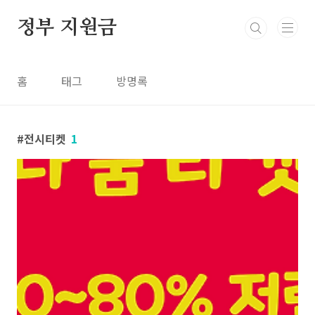
본문 바로가기
정부 지원금
홈
태그
방명록
전시티켓
1