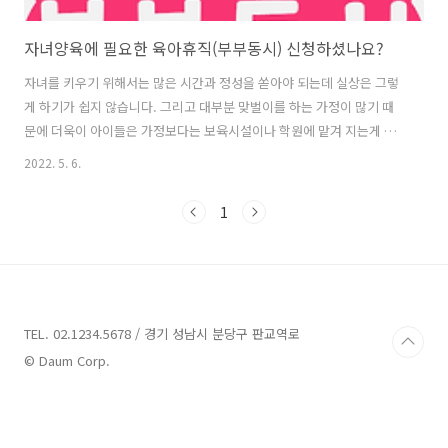
자녀양육에 필요한 육아휴직(부부동시) 신청하셨나요?
자녀를 키우기 위해서는 많은 시간과 정성을 쏟아야 되는데 실상은 그렇
게 하기가 쉽지 않습니다. 그리고 대부분 맞벌이를 하는 가정이 많기 때
문에 더욱이 아이들은 가정보다는 보육시설이나 학원에 맡겨 지는게 실
상입니다. 그러다보니 정부에서는 자녀들의 양육을 위해 엄마는 물로 아
2022. 5. 6.
빠까지도 육아휴직을 쓸 수 있는 제도를 만들었으니 확인해보시기 바랍
니다. 육아휴직급여는 만 8세 이하 또는 초등학교 2학년 이하의 자녀를
1
가진 근로자가 그 자녀를 양육하기 위해 남녀 고용평등과 일 가정 양립
지원에 관한 법률 제19조에 의한 육아휴직을 30일 이상 부여받고 소정의
수급요건을 충족하는 경우 육아휴직기간에 대하여 통상임금의 100분의
80(상한액 : 월 150만 원, 하한액:월 70만 원)을 육아휴직 급여액으로 지
급합니다. ..
TEL. 02.1234.5678 / 경기 성남시 분당구 판교역로
© Daum Corp.