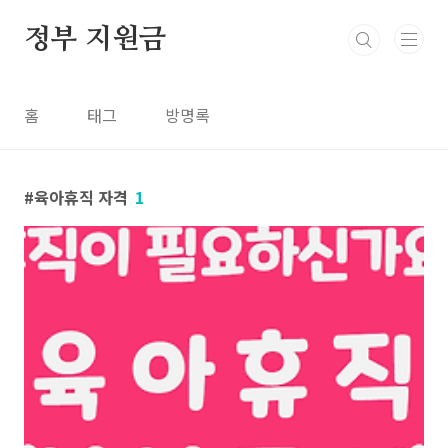
본문 바로가기
정부 지원금
홈
태그
방명록
육아휴직 자격
1