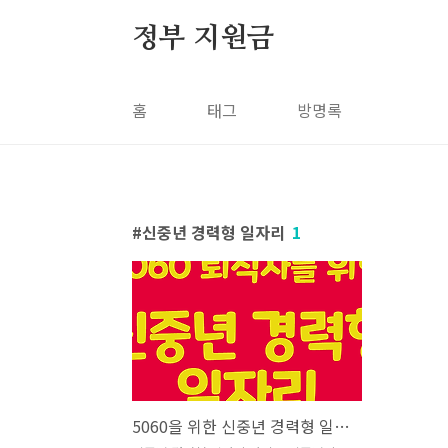
본문 바로가기
정부 지원금
홈
태그
방명록
신중년 경력형 일자리
1
5060을 위한 신중년 경력형 일자리 사업