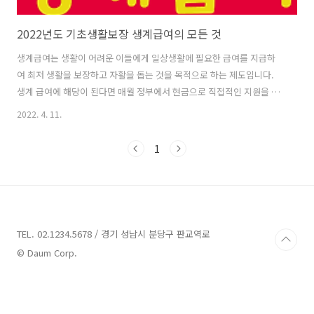
2022년도 기초생활보장 생계급여의 모든 것
생계급여는 생활이 어려운 이들에게 일상생활에 필요한 급여를 지급하
여 최저 생활을 보장하고 자활을 돕는 것을 목적으로 하는 제도입니다.
생계 급여에 해당이 된다면 매월 정부에서 현금으로 직접적인 지원을 해
주니 실질적인 도움이 많이 되는 사업입니다. 특히 2022년도부터는 부양
2022. 4. 11.
의무자 기준이 폐지되면서 더욱 많은 이들에게 생계급여 혜택이 돌아갈
것으로 보이니 꼭 확인해보시기 바랍니다. ■ 생계급여 지원대상 ○ 가
1
구의 소득 인정액이 생계급여 선정 기준 이하로서 생계급여 수급자로 결
정된 수급자 ○ 단, 타 법령에 의하여 생계급여를 지원받는 아래 사례는
제외 - 노숙인 자활시설 및 청소년 쉼터 또는 한국법무보호공단 시설 거
주자 - 하나원에 재원 중인 북한이탈주민 등 타 법령에 따라 국가 또는 지
방자치단체 등으로부터..
TEL. 02.1234.5678 / 경기 성남시 분당구 판교역로
© Daum Corp.