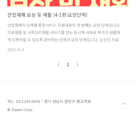
산업재해 보상 및 재활 (4-1편:요양단계)
산업재해의 단계별 통합서비스 지원내용의 첫 번째는 요양 단계입니다.
의료재활 및 사회심리재활 서비스를 받는 동시에 사회로 복귀가 원활하
게 이루어질 수 있도록 준비하는 단계가 요양 단계입니다. 심신의 치료는
물론이고 치료된 이후의 발생할 상황에 대해서도 먼저 고민하고 확인하
2022. 8. 4.
는 단계이니 이번 글로 천천히 확인해보겠습니다. 요양단계 제공 서비스
1. 사업주 직장복귀 계획서 제출 제도 ◎ 사업주 직장복귀계획서 제출 제
1
도란? - 사업주가 소속 산재노동자의 직장 복귀 후 수행하게 될 직무 등을
공단에 제출하면 공단은 산재 노동자에게 직장복귀에 필요한 재활서비
스(신체능력 회복 등 집중 재활치료·직업능력 강화 훈련, 직장동료 화합
프로그램, 사업주 상담 등)를 지원하고, 동시에 사업주에게는 사업주 지
원제도(대체인력 지..
TEL. 02.1234.5678 / 경기 성남시 분당구 판교역로
© Daum Corp.