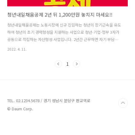
청년내일채움공제 2년 뒤 1,200만원 놓치지 마세요!!
청년내일채움공제는 노동시장에 신규 진입하는 청년의 장기근속을 유도
하여 청년의 초기 경력형성을 지원하는 사업으로 청년·기업·정부 3자가
공동으로 적립하는 자산형성 사업입니다. 2년간 근무하면 자기 부담금
300만 원, 기업이 300만 원, 정부가 600만 원을 지원해주는 제도로써 이
2022. 4. 11.
제 막 취업한 사회초년생들은 절대 놓쳐서는 안 될 중요한 사업입니다.
좀 더 자세하게 청년내일채움공제에 대해 알아보겠습니다. ■ 청년내일
1
채움공제란? ○ 청년이 중소기업에서 장기근속할 수 있도록 청년·기업·
정부가 2년 간 공동으로 적립하여 청년의 자산형성을 지원하는 제도 ○
청년은 초기 경력형성을 통한 미래설계 기반 마련 ○ 기업은 우수인재를
안정적으로 고용할 수 있도록 지원 ■ 청년내일채움공제 도식화 ○ 사업
정 규모 (고용보험 ..
TEL. 02.1234.5678 / 경기 성남시 분당구 판교역로
© Daum Corp.