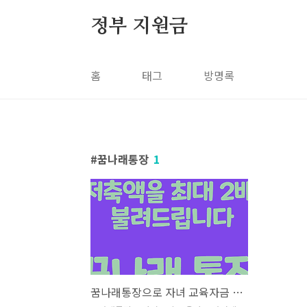
본문 바로가기
정부 지원금
홈
태그
방명록
꿈나래통장
1
꿈나래통장으로 자녀 교육자금 마련하세요