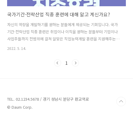
국가기간·전략산업 직종 훈련에 대해 알고 계신가요?
자신의 역량을 개발하기를 원하는 분들에게 제공되는 기회입니다. 국가
기간·전략산업 직종 훈련은 취업이나 이직을 원하는 분들부터 기업이나
사업주들까지 전범위에 걸쳐 알맞은 직업능력개발 훈련을 지원해주는
프로그램 입니다. 국가기간·전략산업이라는 말은 어렵지만 훈련 지원범
2022. 5. 14.
위는 광범위하니 원하는 교육이 있는지 찾아보시기 바라겠습니다. ■ 근
거규정 - 직업능력 개발법 제 12조, 18조 ■ 정책 소개 - 실업자등 직업능
1
력개발훈련 구분의 하나로 고용센터의 상담을 거쳐 훈련의 필요성이 인
정된 구직자와 영세자영업자 등에게 내일배움카드를 발급하여 1인당 최
대 500만원 까지 훈련비를 지원합니다. ■ 서비스 목적 - 국가의 기간산
업 및 전략산업 등의 산업분야에서 부족하거나 수요가 증가할 것으로 예
상되는 직종에 대한 직업능력..
TEL. 02.1234.5678 / 경기 성남시 분당구 판교역로
© Daum Corp.