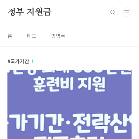
본문 바로가기
정부 지원금
홈
태그
방명록
국가기간
1